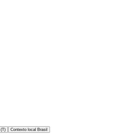
 (T)
Contexto local Brasil