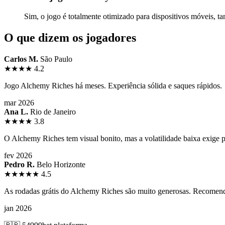
Sim, o jogo é totalmente otimizado para dispositivos móveis, t
O que dizem os jogadores
Carlos M.
São Paulo
★★★★
4.2
Jogo Alchemy Riches há meses. Experiência sólida e saques rápidos.
mar 2026
Ana L.
Rio de Janeiro
★★★★
3.8
O Alchemy Riches tem visual bonito, mas a volatilidade baixa exige p
fev 2026
Pedro R.
Belo Horizonte
★★★★★
4.5
As rodadas grátis do Alchemy Riches são muito generosas. Recomen
jan 2026