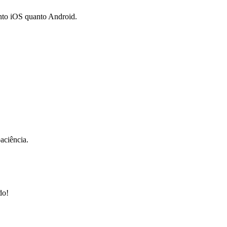
anto iOS quanto Android.
aciência.
do!