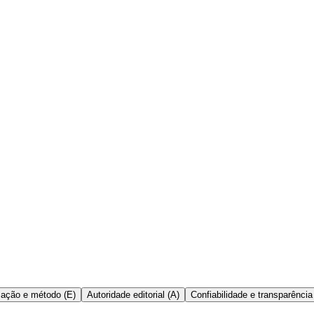
zação e método (E)
Autoridade editorial (A)
Confiabilidade e transparência