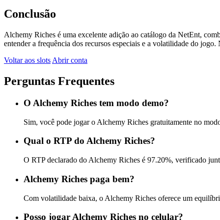
Conclusão
Alchemy Riches é uma excelente adição ao catálogo da NetEnt, combi
entender a frequência dos recursos especiais e a volatilidade do jogo
Voltar aos slots
Abrir conta
Perguntas Frequentes
O Alchemy Riches tem modo demo?
Sim, você pode jogar o Alchemy Riches gratuitamente no modo 
Qual o RTP do Alchemy Riches?
O RTP declarado do Alchemy Riches é 97.20%, verificado junt
Alchemy Riches paga bem?
Com volatilidade baixa, o Alchemy Riches oferece um equilíbri
Posso jogar Alchemy Riches no celular?