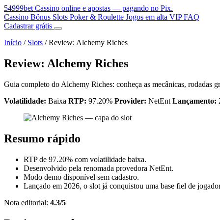
54999bet
Cassino online e apostas — pagando no Pix.
Cassino
Bônus
Slots
Poker & Roulette
Jogos em alta
VIP
FAQ
Cadastrar grátis
Início
/
Slots
/
Review: Alchemy Riches
Review: Alchemy Riches
Guia completo do Alchemy Riches: conheça as mecânicas, rodadas grát
Volatilidade:
Baixa
RTP:
97.20%
Provider:
NetEnt
Lançamento:
Resumo rápido
RTP de 97.20% com volatilidade baixa.
Desenvolvido pela renomada provedora NetEnt.
Modo demo disponível sem cadastro.
Lançado em 2026, o slot já conquistou uma base fiel de jogador
Nota editorial:
4.3/5