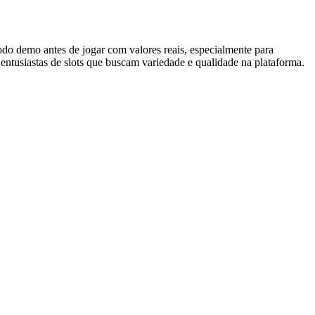
do demo antes de jogar com valores reais, especialmente para
 entusiastas de slots que buscam variedade e qualidade na plataforma.