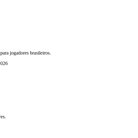
para jogadores brasileiros.
026
es.