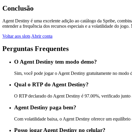
Conclusão
Agent Destiny é uma excelente adição ao catálogo da Spribe, combin
entender a frequência dos recursos especiais e a volatilidade do jogo
Voltar aos slots
Abrir conta
Perguntas Frequentes
O Agent Destiny tem modo demo?
Sim, você pode jogar o Agent Destiny gratuitamente no modo de
Qual o RTP do Agent Destiny?
O RTP declarado do Agent Destiny é 97.00%, verificado junto 
Agent Destiny paga bem?
Com volatilidade baixa, o Agent Destiny oferece um equilíbrio 
Posso jogar Agent Destiny no celular?