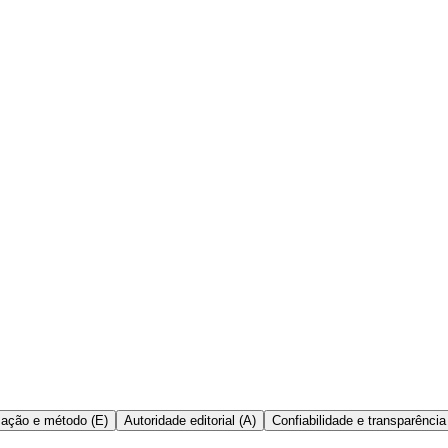
zação e método (E)
Autoridade editorial (A)
Confiabilidade e transparência