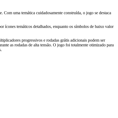
te. Com uma temática cuidadosamente construída, o jogo se destaca
or ícones temáticos detalhados, enquanto os símbolos de baixo valor
iplicadores progressivos e rodadas grátis adicionais podem ser
ante as rodadas de alta tensão. O jogo foi totalmente otimizado para
s.