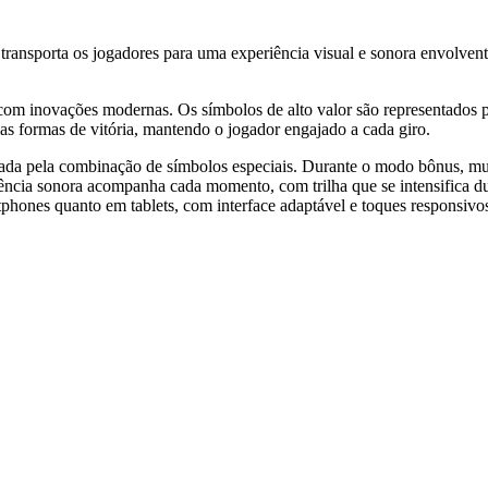
transporta os jogadores para uma experiência visual e sonora envolven
om inovações modernas. Os símbolos de alto valor são representados p
las formas de vitória, mantendo o jogador engajado a cada giro.
ada pela combinação de símbolos especiais. Durante o modo bônus, mult
ência sonora acompanha cada momento, com trilha que se intensifica dur
tphones quanto em tablets, com interface adaptável e toques responsivo