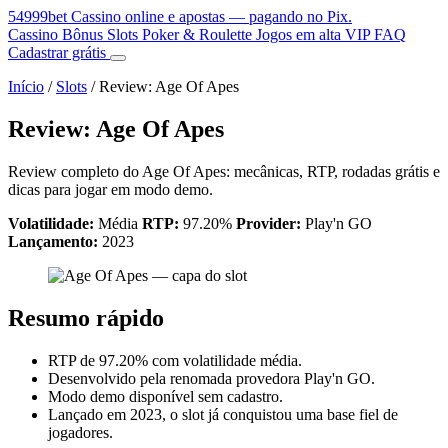
54999bet
Cassino online e apostas — pagando no Pix.
Cassino
Bônus
Slots
Poker & Roulette
Jogos em alta
VIP
FAQ
Cadastrar grátis
Início
/
Slots
/
Review: Age Of Apes
Review: Age Of Apes
Review completo do Age Of Apes: mecânicas, RTP, rodadas grátis e
dicas para jogar em modo demo.
Volatilidade:
Média
RTP:
97.20%
Provider:
Play'n GO
Lançamento:
2023
Resumo rápido
RTP de 97.20% com volatilidade média.
Desenvolvido pela renomada provedora Play'n GO.
Modo demo disponível sem cadastro.
Lançado em 2023, o slot já conquistou uma base fiel de
jogadores.