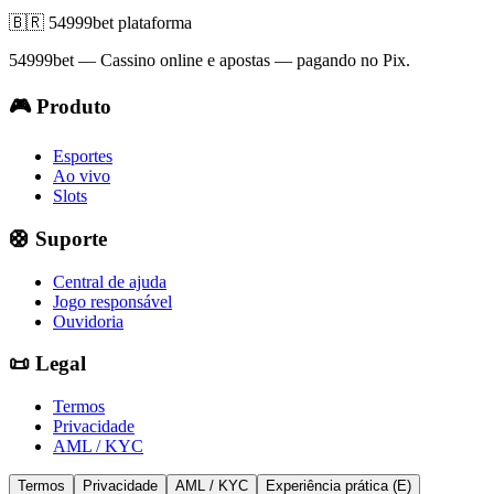
🇧🇷 54999bet plataforma
54999bet — Cassino online e apostas — pagando no Pix.
🎮
Produto
Esportes
Ao vivo
Slots
🛟
Suporte
Central de ajuda
Jogo responsável
Ouvidoria
📜
Legal
Termos
Privacidade
AML / KYC
Termos
Privacidade
AML / KYC
Experiência prática (E)