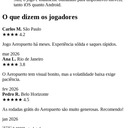
tanto iOS quanto Android.
O que dizem os jogadores
Carlos M.
São Paulo
★★★★
4.2
Jogo Aeropuerto há meses. Experiência sólida e saques rápidos.
mar 2026
Ana L.
Rio de Janeiro
★★★★
3.8
O Aeropuerto tem visual bonito, mas a volatilidade baixa exige
paciência.
fev 2026
Pedro R.
Belo Horizonte
★★★★★
4.5
As rodadas grátis do Aeropuerto são muito generosas. Recomendo!
jan 2026