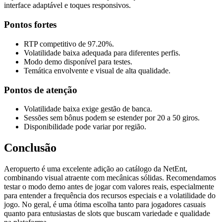
interface adaptável e toques responsivos.
Pontos fortes
RTP competitivo de 97.20%.
Volatilidade baixa adequada para diferentes perfis.
Modo demo disponível para testes.
Temática envolvente e visual de alta qualidade.
Pontos de atenção
Volatilidade baixa exige gestão de banca.
Sessões sem bônus podem se estender por 20 a 50 giros.
Disponibilidade pode variar por região.
Conclusão
Aeropuerto é uma excelente adição ao catálogo da NetEnt,
combinando visual atraente com mecânicas sólidas. Recomendamos
testar o modo demo antes de jogar com valores reais, especialmente
para entender a frequência dos recursos especiais e a volatilidade do
jogo. No geral, é uma ótima escolha tanto para jogadores casuais
quanto para entusiastas de slots que buscam variedade e qualidade