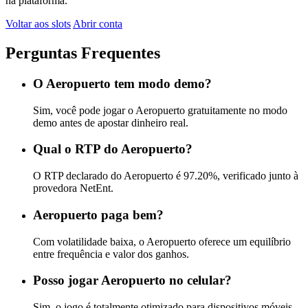
na plataforma.
Voltar aos slots
Abrir conta
Perguntas Frequentes
O Aeropuerto tem modo demo?
Sim, você pode jogar o Aeropuerto gratuitamente no modo
demo antes de apostar dinheiro real.
Qual o RTP do Aeropuerto?
O RTP declarado do Aeropuerto é 97.20%, verificado junto à
provedora NetEnt.
Aeropuerto paga bem?
Com volatilidade baixa, o Aeropuerto oferece um equilíbrio
entre frequência e valor dos ganhos.
Posso jogar Aeropuerto no celular?
Sim, o jogo é totalmente otimizado para dispositivos móveis,