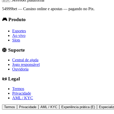
🇧🇷 54999bet plataforma
54999bet — Cassino online e apostas — pagando no Pix.
🎮
Produto
Esportes
Ao vivo
Slots
🛟
Suporte
Central de ajuda
Jogo responsável
Ouvidoria
📜
Legal
Termos
Privacidade
AML / KYC
Termos
Privacidade
AML / KYC
Experiência prática (E)
Especiali