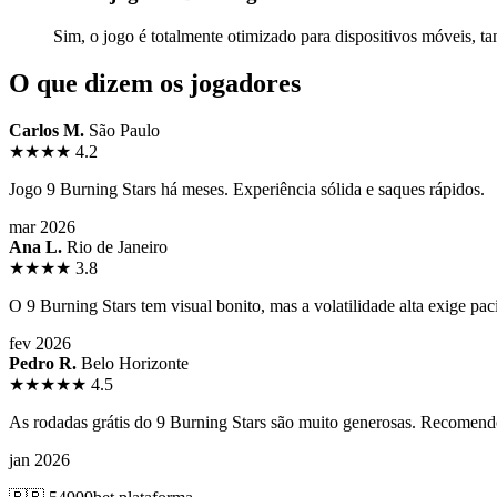
Sim, o jogo é totalmente otimizado para dispositivos móveis, t
O que dizem os jogadores
Carlos M.
São Paulo
★★★★
4.2
Jogo 9 Burning Stars há meses. Experiência sólida e saques rápidos.
mar 2026
Ana L.
Rio de Janeiro
★★★★
3.8
O 9 Burning Stars tem visual bonito, mas a volatilidade alta exige pac
fev 2026
Pedro R.
Belo Horizonte
★★★★★
4.5
As rodadas grátis do 9 Burning Stars são muito generosas. Recomend
jan 2026