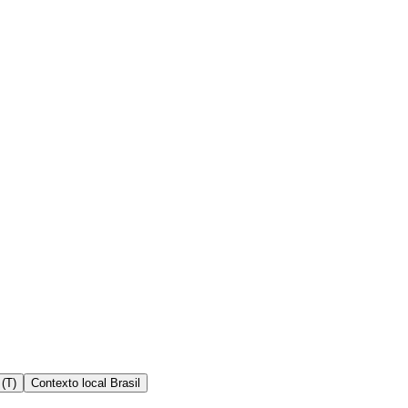
 (T)
Contexto local Brasil