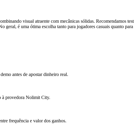
 combinando visual atraente com mecânicas sólidas. Recomendamos test
. No geral, é uma ótima escolha tanto para jogadores casuais quanto para
demo antes de apostar dinheiro real.
 à provedora Nolimit City.
entre frequência e valor dos ganhos.