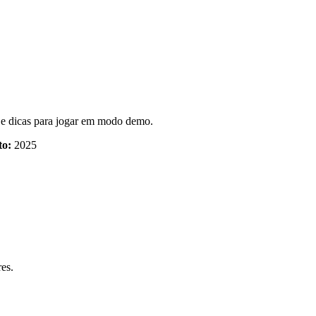
 e dicas para jogar em modo demo.
o:
2025
es.