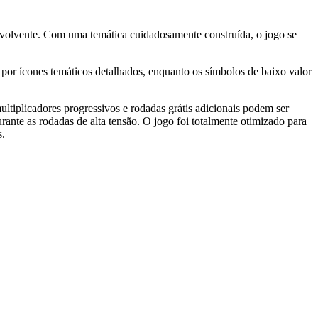
envolvente. Com uma temática cuidadosamente construída, o jogo se
por ícones temáticos detalhados, enquanto os símbolos de baixo valor
tiplicadores progressivos e rodadas grátis adicionais podem ser
ante as rodadas de alta tensão. O jogo foi totalmente otimizado para
s.