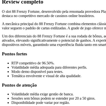
Review completo
O slot 88 Frenzy Fortune, desenvolvido pela renomada provedora Play
destaca no competitivo mercado de cassinos online brasileiros.
A mecânica principal do 88 Frenzy Fortune combina elementos clássic
valor seguem o padrão de cartas estilizadas. A grade de jogo oferece 
Um dos diferenciais do 88 Frenzy Fortune é a sua rodada de bônus, a
ativados, elevando significativamente o potencial de ganhos. A experi
dispositivos móveis, garantindo uma experiência fluida tanto em smar
Pontos fortes
RTP competitivo de 96.50%.
Volatilidade média adequada para diferentes perfis.
Modo demo disponível para testes.
Temática envolvente e visual de alta qualidade.
Pontos de atenção
Volatilidade média exige gestão de banca.
Sessões sem bônus podem se estender por 20 a 50 giros.
Disponibilidade pode variar por região.