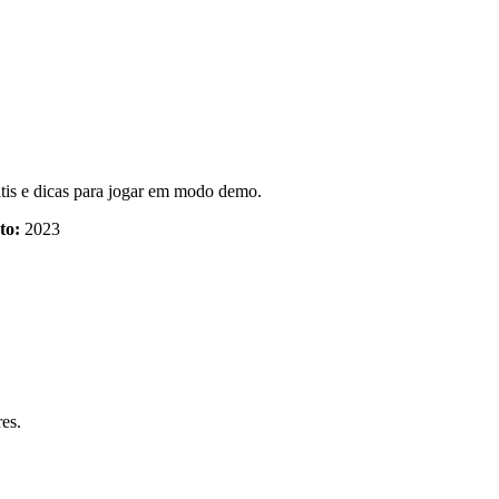
tis e dicas para jogar em modo demo.
to:
2023
es.