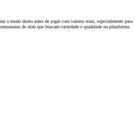
ar o modo demo antes de jogar com valores reais, especialmente para
 entusiastas de slots que buscam variedade e qualidade na plataforma.