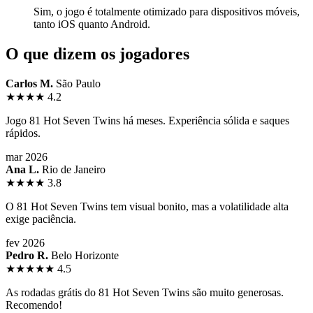
Sim, o jogo é totalmente otimizado para dispositivos móveis,
tanto iOS quanto Android.
O que dizem os jogadores
Carlos M.
São Paulo
★★★★
4.2
Jogo 81 Hot Seven Twins há meses. Experiência sólida e saques
rápidos.
mar 2026
Ana L.
Rio de Janeiro
★★★★
3.8
O 81 Hot Seven Twins tem visual bonito, mas a volatilidade alta
exige paciência.
fev 2026
Pedro R.
Belo Horizonte
★★★★★
4.5
As rodadas grátis do 81 Hot Seven Twins são muito generosas.
Recomendo!