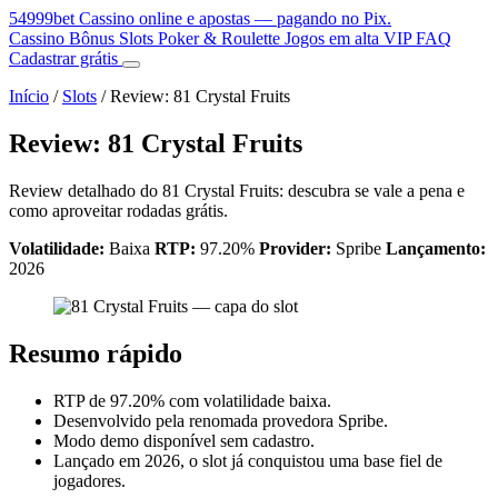
54999bet
Cassino online e apostas — pagando no Pix.
Cassino
Bônus
Slots
Poker & Roulette
Jogos em alta
VIP
FAQ
Cadastrar grátis
Início
/
Slots
/
Review: 81 Crystal Fruits
Review: 81 Crystal Fruits
Review detalhado do 81 Crystal Fruits: descubra se vale a pena e
como aproveitar rodadas grátis.
Volatilidade:
Baixa
RTP:
97.20%
Provider:
Spribe
Lançamento:
2026
Resumo rápido
RTP de 97.20% com volatilidade baixa.
Desenvolvido pela renomada provedora Spribe.
Modo demo disponível sem cadastro.
Lançado em 2026, o slot já conquistou uma base fiel de
jogadores.