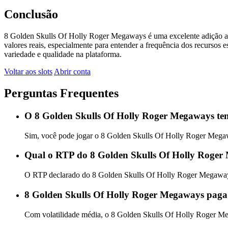
Conclusão
8 Golden Skulls Of Holly Roger Megaways é uma excelente adição a
valores reais, especialmente para entender a frequência dos recursos e
variedade e qualidade na plataforma.
Voltar aos slots
Abrir conta
Perguntas Frequentes
O 8 Golden Skulls Of Holly Roger Megaways t
Sim, você pode jogar o 8 Golden Skulls Of Holly Roger Megaw
Qual o RTP do 8 Golden Skulls Of Holly Roge
O RTP declarado do 8 Golden Skulls Of Holly Roger Megaways
8 Golden Skulls Of Holly Roger Megaways pag
Com volatilidade média, o 8 Golden Skulls Of Holly Roger Meg