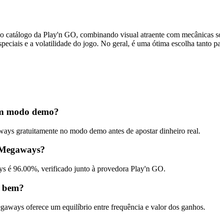
o catálogo da Play'n GO, combinando visual atraente com mecânicas s
speciais e a volatilidade do jogo. No geral, é uma ótima escolha tanto 
em modo demo?
ays gratuitamente no modo demo antes de apostar dinheiro real.
r Megaways?
 é 96.00%, verificado junto à provedora Play'n GO.
a bem?
aways oferece um equilíbrio entre frequência e valor dos ganhos.