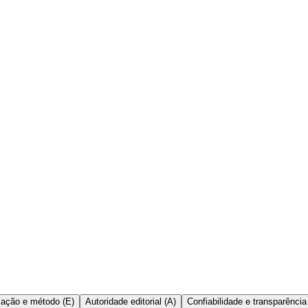
zação e método (E)
Autoridade editorial (A)
Confiabilidade e transparência