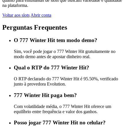
quanto para entusiastas de slots que buscam variedade e qualidade
na plataforma.
Voltar aos slots
Abrir conta
Perguntas Frequentes
O 777 Winter Hit tem modo demo?
Sim, você pode jogar o 777 Winter Hit gratuitamente no
modo demo antes de apostar dinheiro real.
Qual o RTP do 777 Winter Hit?
O RTP declarado do 777 Winter Hit é 95.50%, verificado
junto à provedora Evolution.
777 Winter Hit paga bem?
Com volatilidade média, o 777 Winter Hit oferece um
equilíbrio entre frequência e valor dos ganhos.
Posso jogar 777 Winter Hit no celular?