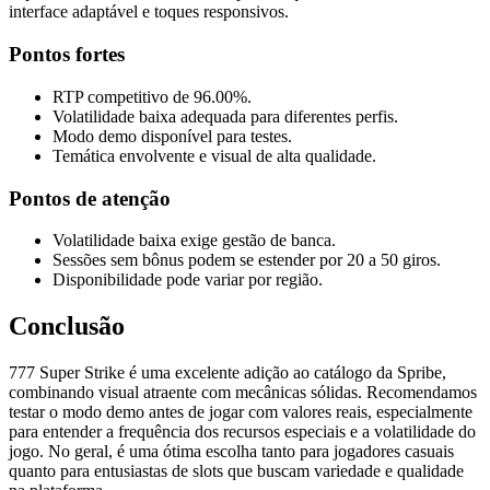
interface adaptável e toques responsivos.
Pontos fortes
RTP competitivo de 96.00%.
Volatilidade baixa adequada para diferentes perfis.
Modo demo disponível para testes.
Temática envolvente e visual de alta qualidade.
Pontos de atenção
Volatilidade baixa exige gestão de banca.
Sessões sem bônus podem se estender por 20 a 50 giros.
Disponibilidade pode variar por região.
Conclusão
777 Super Strike é uma excelente adição ao catálogo da Spribe,
combinando visual atraente com mecânicas sólidas. Recomendamos
testar o modo demo antes de jogar com valores reais, especialmente
para entender a frequência dos recursos especiais e a volatilidade do
jogo. No geral, é uma ótima escolha tanto para jogadores casuais
quanto para entusiastas de slots que buscam variedade e qualidade