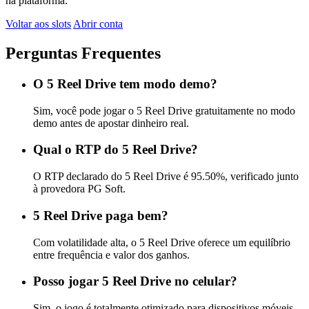
na plataforma.
Voltar aos slots
Abrir conta
Perguntas Frequentes
O 5 Reel Drive tem modo demo?
Sim, você pode jogar o 5 Reel Drive gratuitamente no modo
demo antes de apostar dinheiro real.
Qual o RTP do 5 Reel Drive?
O RTP declarado do 5 Reel Drive é 95.50%, verificado junto
à provedora PG Soft.
5 Reel Drive paga bem?
Com volatilidade alta, o 5 Reel Drive oferece um equilíbrio
entre frequência e valor dos ganhos.
Posso jogar 5 Reel Drive no celular?
Sim, o jogo é totalmente otimizado para dispositivos móveis,