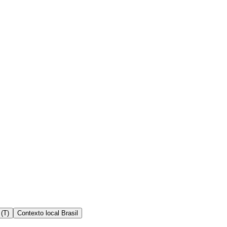
 (T)
Contexto local Brasil