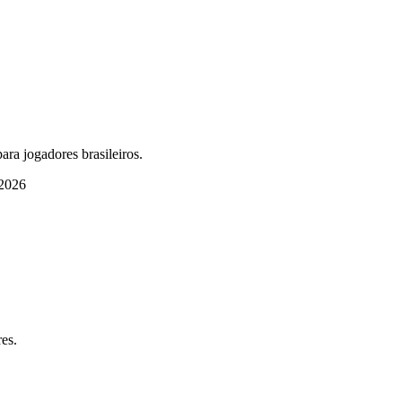
ra jogadores brasileiros.
2026
es.