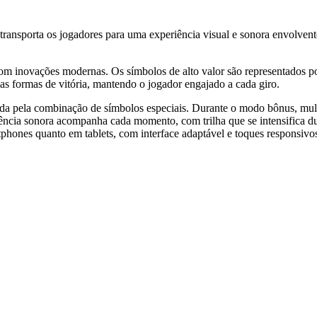
ransporta os jogadores para uma experiência visual e sonora envolven
 inovações modernas. Os símbolos de alto valor são representados por
las formas de vitória, mantendo o jogador engajado a cada giro.
a pela combinação de símbolos especiais. Durante o modo bônus, multi
ência sonora acompanha cada momento, com trilha que se intensifica dur
tphones quanto em tablets, com interface adaptável e toques responsivo