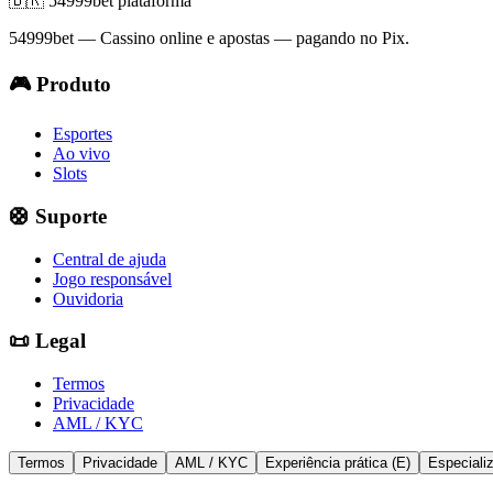
🇧🇷 54999bet plataforma
54999bet — Cassino online e apostas — pagando no Pix.
🎮
Produto
Esportes
Ao vivo
Slots
🛟
Suporte
Central de ajuda
Jogo responsável
Ouvidoria
📜
Legal
Termos
Privacidade
AML / KYC
Termos
Privacidade
AML / KYC
Experiência prática (E)
Especiali