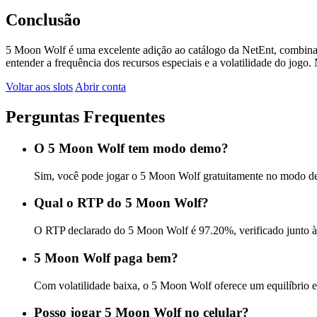
Conclusão
5 Moon Wolf é uma excelente adição ao catálogo da NetEnt, combinan
entender a frequência dos recursos especiais e a volatilidade do jogo
Voltar aos slots
Abrir conta
Perguntas Frequentes
O 5 Moon Wolf tem modo demo?
Sim, você pode jogar o 5 Moon Wolf gratuitamente no modo dem
Qual o RTP do 5 Moon Wolf?
O RTP declarado do 5 Moon Wolf é 97.20%, verificado junto à
5 Moon Wolf paga bem?
Com volatilidade baixa, o 5 Moon Wolf oferece um equilíbrio e
Posso jogar 5 Moon Wolf no celular?