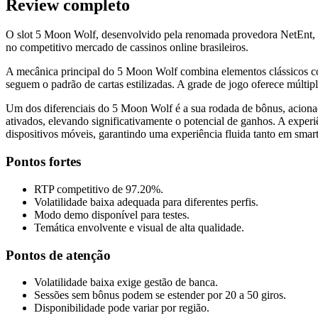
Review completo
O slot 5 Moon Wolf, desenvolvido pela renomada provedora NetEnt, t
no competitivo mercado de cassinos online brasileiros.
A mecânica principal do 5 Moon Wolf combina elementos clássicos com
seguem o padrão de cartas estilizadas. A grade de jogo oferece múltip
Um dos diferenciais do 5 Moon Wolf é a sua rodada de bônus, acionad
ativados, elevando significativamente o potencial de ganhos. A experi
dispositivos móveis, garantindo uma experiência fluida tanto em smar
Pontos fortes
RTP competitivo de 97.20%.
Volatilidade baixa adequada para diferentes perfis.
Modo demo disponível para testes.
Temática envolvente e visual de alta qualidade.
Pontos de atenção
Volatilidade baixa exige gestão de banca.
Sessões sem bônus podem se estender por 20 a 50 giros.
Disponibilidade pode variar por região.