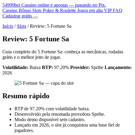
54999bet
Cassino online e apostas — pagando no Pix.
Cassino
Bônus
Slots
Poker & Roulette
Jogos em alta
VIP
FAQ
Cadastrar grátis
Início
/
Slots
/
Review: 5 Fortune Sa
Review: 5 Fortune Sa
Guia completo do 5 Fortune Sa: conheça as mecânicas, rodadas
grátis e o melhor jeito de jogar.
Volatilidade:
Baixa
RTP:
97.20%
Provider:
Spribe
Lançamento:
2026
Resumo rápido
RTP de 97.20% com volatilidade baixa.
Desenvolvido pela renomada provedora Spribe.
Modo demo disponível sem cadastro.
Lançado em 2026, o slot já conquistou uma base fiel de
jogadores.