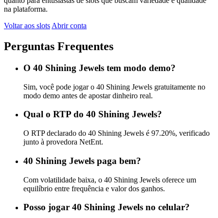
quanto para entusiastas de slots que buscam variedade e qualidade
na plataforma.
Voltar aos slots
Abrir conta
Perguntas Frequentes
O 40 Shining Jewels tem modo demo?
Sim, você pode jogar o 40 Shining Jewels gratuitamente no
modo demo antes de apostar dinheiro real.
Qual o RTP do 40 Shining Jewels?
O RTP declarado do 40 Shining Jewels é 97.20%, verificado
junto à provedora NetEnt.
40 Shining Jewels paga bem?
Com volatilidade baixa, o 40 Shining Jewels oferece um
equilíbrio entre frequência e valor dos ganhos.
Posso jogar 40 Shining Jewels no celular?