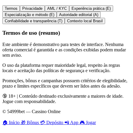
Termos
Privacidade
AML / KYC
Experiência prática (E)
Especialização e método (E)
Autoridade editorial (A)
Confiabilidade e transparência (T)
Contexto local Brasil
Termos de uso (resumo)
Este ambiente é demonstrativo para testes de interface. Nenhuma
oferta comercial é garantida e as condições exibidas podem mudar
sem aviso.
O uso da plataforma requer maioridade legal, respeito às regras
locais e aceitação das políticas de segurança e verificação.
Promoções, bônus e campanhas possuem critérios de elegibilidade,
prazo e limites específicos que devem ser lidos antes da adesão.
🔞 18+ | Conteúdo destinado exclusivamente a maiores de idade.
Jogue com responsabilidade.
© 54999bet — Cassino Online
🏠
Início
🎁
Bônus
💳
Depósito
📲
App
🎮
Jogar