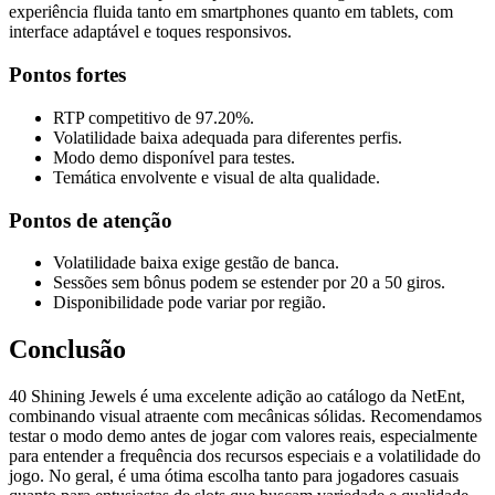
experiência fluida tanto em smartphones quanto em tablets, com
interface adaptável e toques responsivos.
Pontos fortes
RTP competitivo de 97.20%.
Volatilidade baixa adequada para diferentes perfis.
Modo demo disponível para testes.
Temática envolvente e visual de alta qualidade.
Pontos de atenção
Volatilidade baixa exige gestão de banca.
Sessões sem bônus podem se estender por 20 a 50 giros.
Disponibilidade pode variar por região.
Conclusão
40 Shining Jewels é uma excelente adição ao catálogo da NetEnt,
combinando visual atraente com mecânicas sólidas. Recomendamos
testar o modo demo antes de jogar com valores reais, especialmente
para entender a frequência dos recursos especiais e a volatilidade do
jogo. No geral, é uma ótima escolha tanto para jogadores casuais