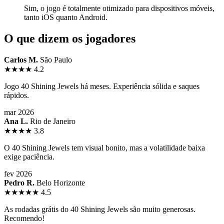
Sim, o jogo é totalmente otimizado para dispositivos móveis,
tanto iOS quanto Android.
O que dizem os jogadores
Carlos M.
São Paulo
★★★★
4.2
Jogo 40 Shining Jewels há meses. Experiência sólida e saques
rápidos.
mar 2026
Ana L.
Rio de Janeiro
★★★★
3.8
O 40 Shining Jewels tem visual bonito, mas a volatilidade baixa
exige paciência.
fev 2026
Pedro R.
Belo Horizonte
★★★★★
4.5
As rodadas grátis do 40 Shining Jewels são muito generosas.
Recomendo!