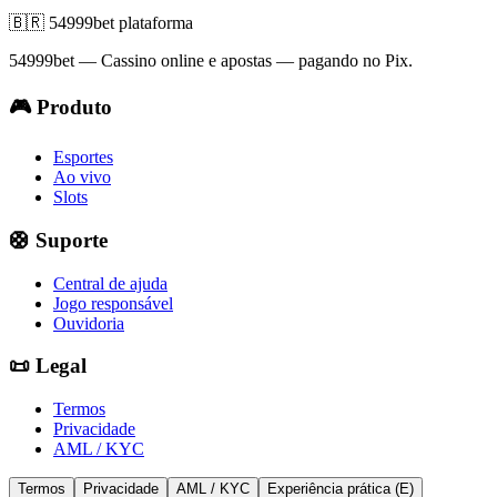
🇧🇷 54999bet plataforma
54999bet — Cassino online e apostas — pagando no Pix.
🎮
Produto
Esportes
Ao vivo
Slots
🛟
Suporte
Central de ajuda
Jogo responsável
Ouvidoria
📜
Legal
Termos
Privacidade
AML / KYC
Termos
Privacidade
AML / KYC
Experiência prática (E)