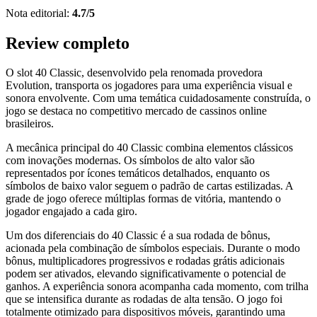
Nota editorial:
4.7/5
Review completo
O slot 40 Classic, desenvolvido pela renomada provedora
Evolution, transporta os jogadores para uma experiência visual e
sonora envolvente. Com uma temática cuidadosamente construída, o
jogo se destaca no competitivo mercado de cassinos online
brasileiros.
A mecânica principal do 40 Classic combina elementos clássicos
com inovações modernas. Os símbolos de alto valor são
representados por ícones temáticos detalhados, enquanto os
símbolos de baixo valor seguem o padrão de cartas estilizadas. A
grade de jogo oferece múltiplas formas de vitória, mantendo o
jogador engajado a cada giro.
Um dos diferenciais do 40 Classic é a sua rodada de bônus,
acionada pela combinação de símbolos especiais. Durante o modo
bônus, multiplicadores progressivos e rodadas grátis adicionais
podem ser ativados, elevando significativamente o potencial de
ganhos. A experiência sonora acompanha cada momento, com trilha
que se intensifica durante as rodadas de alta tensão. O jogo foi
totalmente otimizado para dispositivos móveis, garantindo uma