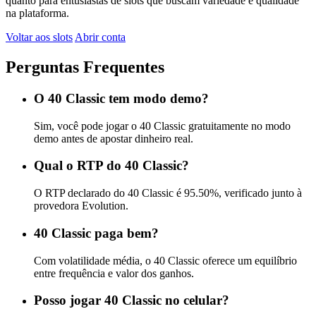
quanto para entusiastas de slots que buscam variedade e qualidade
na plataforma.
Voltar aos slots
Abrir conta
Perguntas Frequentes
O 40 Classic tem modo demo?
Sim, você pode jogar o 40 Classic gratuitamente no modo
demo antes de apostar dinheiro real.
Qual o RTP do 40 Classic?
O RTP declarado do 40 Classic é 95.50%, verificado junto à
provedora Evolution.
40 Classic paga bem?
Com volatilidade média, o 40 Classic oferece um equilíbrio
entre frequência e valor dos ganhos.
Posso jogar 40 Classic no celular?