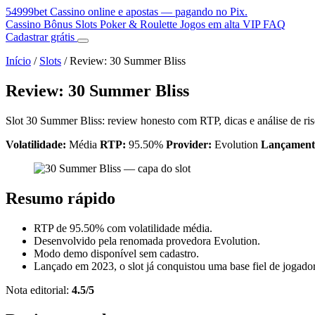
54999bet
Cassino online e apostas — pagando no Pix.
Cassino
Bônus
Slots
Poker & Roulette
Jogos em alta
VIP
FAQ
Cadastrar grátis
Início
/
Slots
/
Review: 30 Summer Bliss
Review: 30 Summer Bliss
Slot 30 Summer Bliss: review honesto com RTP, dicas e análise de risc
Volatilidade:
Média
RTP:
95.50%
Provider:
Evolution
Lançament
Resumo rápido
RTP de 95.50% com volatilidade média.
Desenvolvido pela renomada provedora Evolution.
Modo demo disponível sem cadastro.
Lançado em 2023, o slot já conquistou uma base fiel de jogador
Nota editorial:
4.5/5