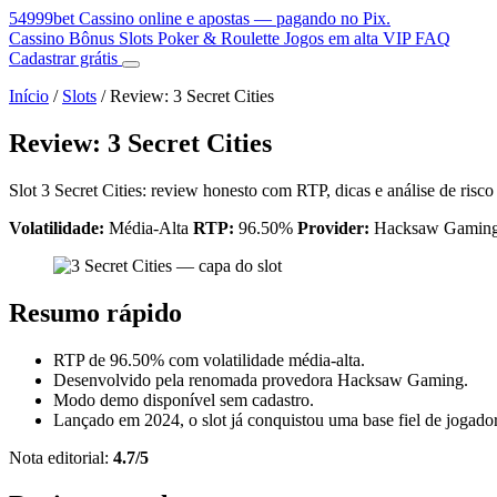
54999bet
Cassino online e apostas — pagando no Pix.
Cassino
Bônus
Slots
Poker & Roulette
Jogos em alta
VIP
FAQ
Cadastrar grátis
Início
/
Slots
/
Review: 3 Secret Cities
Review: 3 Secret Cities
Slot 3 Secret Cities: review honesto com RTP, dicas e análise de risco 
Volatilidade:
Média-Alta
RTP:
96.50%
Provider:
Hacksaw Gamin
Resumo rápido
RTP de 96.50% com volatilidade média-alta.
Desenvolvido pela renomada provedora Hacksaw Gaming.
Modo demo disponível sem cadastro.
Lançado em 2024, o slot já conquistou uma base fiel de jogador
Nota editorial:
4.7/5