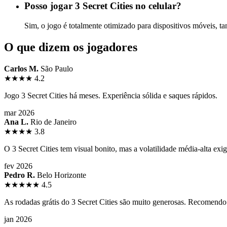
Posso jogar 3 Secret Cities no celular?
Sim, o jogo é totalmente otimizado para dispositivos móveis, t
O que dizem os jogadores
Carlos M.
São Paulo
★★★★
4.2
Jogo 3 Secret Cities há meses. Experiência sólida e saques rápidos.
mar 2026
Ana L.
Rio de Janeiro
★★★★
3.8
O 3 Secret Cities tem visual bonito, mas a volatilidade média-alta exig
fev 2026
Pedro R.
Belo Horizonte
★★★★★
4.5
As rodadas grátis do 3 Secret Cities são muito generosas. Recomendo
jan 2026