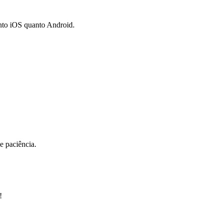
anto iOS quanto Android.
e paciência.
!