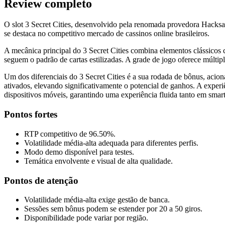
Review completo
O slot 3 Secret Cities, desenvolvido pela renomada provedora Hacks
se destaca no competitivo mercado de cassinos online brasileiros.
A mecânica principal do 3 Secret Cities combina elementos clássicos 
seguem o padrão de cartas estilizadas. A grade de jogo oferece múltip
Um dos diferenciais do 3 Secret Cities é a sua rodada de bônus, acio
ativados, elevando significativamente o potencial de ganhos. A experi
dispositivos móveis, garantindo uma experiência fluida tanto em smar
Pontos fortes
RTP competitivo de 96.50%.
Volatilidade média-alta adequada para diferentes perfis.
Modo demo disponível para testes.
Temática envolvente e visual de alta qualidade.
Pontos de atenção
Volatilidade média-alta exige gestão de banca.
Sessões sem bônus podem se estender por 20 a 50 giros.
Disponibilidade pode variar por região.