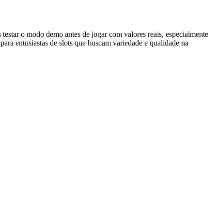
estar o modo demo antes de jogar com valores reais, especialmente
 para entusiastas de slots que buscam variedade e qualidade na