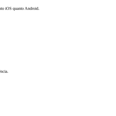
anto iOS quanto Android.
ência.