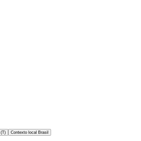
 (T)
Contexto local Brasil