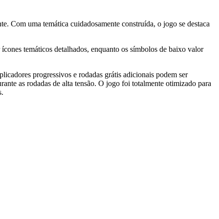
ente. Com uma temática cuidadosamente construída, o jogo se destaca
 ícones temáticos detalhados, enquanto os símbolos de baixo valor
licadores progressivos e rodadas grátis adicionais podem ser
ante as rodadas de alta tensão. O jogo foi totalmente otimizado para
s.