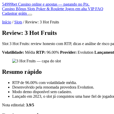
54999bet
Cassino online e apostas — pagando no Pix.
Cassino
Bônus
Slots
Poker & Roulette
Jogos em alta
VIP
FAQ
Cadastrar grátis
Início
/
Slots
/
Review: 3 Hot Fruits
Review: 3 Hot Fruits
Slot 3 Hot Fruits: review honesto com RTP, dicas e análise de risco pa
Volatilidade:
Média
RTP:
96.00%
Provider:
Evolution
Lançament
Resumo rápido
RTP de 96.00% com volatilidade média.
Desenvolvido pela renomada provedora Evolution.
Modo demo disponível sem cadastro.
Lançado em 2023, o slot já conquistou uma base fiel de jogador
Nota editorial:
3.9/5