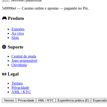
🇧🇷 54999bet plataforma
54999bet — Cassino online e apostas — pagando no Pix.
🎮
Produto
Esportes
Ao vivo
Slots
🛟
Suporte
Central de ajuda
Jogo responsável
Ouvidoria
📜
Legal
Termos
Privacidade
AML / KYC
Termos
Privacidade
AML / KYC
Experiência prática (E)
Especiali