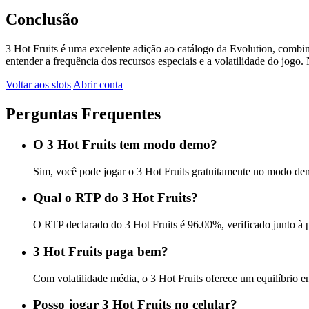
Conclusão
3 Hot Fruits é uma excelente adição ao catálogo da Evolution, combi
entender a frequência dos recursos especiais e a volatilidade do jogo
Voltar aos slots
Abrir conta
Perguntas Frequentes
O 3 Hot Fruits tem modo demo?
Sim, você pode jogar o 3 Hot Fruits gratuitamente no modo demo
Qual o RTP do 3 Hot Fruits?
O RTP declarado do 3 Hot Fruits é 96.00%, verificado junto à 
3 Hot Fruits paga bem?
Com volatilidade média, o 3 Hot Fruits oferece um equilíbrio en
Posso jogar 3 Hot Fruits no celular?