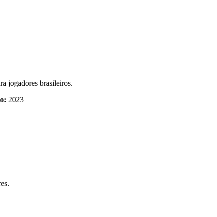
ra jogadores brasileiros.
o:
2023
es.