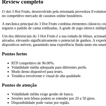
Review completo
O slot 3 Hot Fruits, desenvolvido pela renomada provedora Evolution
no competitivo mercado de cassinos online brasileiros.
A mecânica principal do 3 Hot Fruits combina elementos clássicos co
seguem o padrão de cartas estilizadas. A grade de jogo oferece múltip
Um dos diferenciais do 3 Hot Fruits é a sua rodada de bônus, acionad
ativados, elevando significativamente o potencial de ganhos. A experi
dispositivos móveis, garantindo uma experiência fluida tanto em smar
Pontos fortes
RTP competitivo de 96.00%.
Volatilidade média adequada para diferentes perfis.
Modo demo disponível para testes.
Temática envolvente e visual de alta qualidade.
Pontos de atenção
Volatilidade média exige gestão de banca.
Sessões sem bônus podem se estender por 20 a 50 giros.
Disponibilidade pode variar por região.