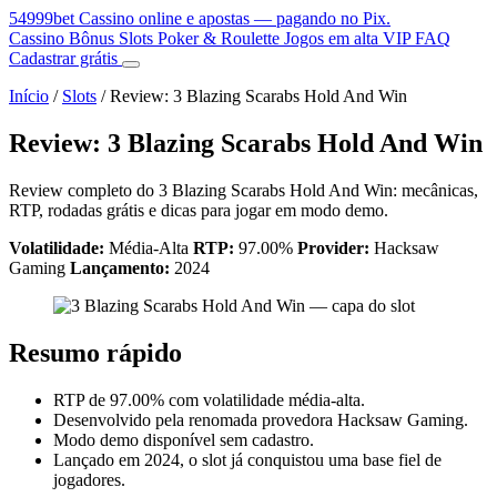
54999bet
Cassino online e apostas — pagando no Pix.
Cassino
Bônus
Slots
Poker & Roulette
Jogos em alta
VIP
FAQ
Cadastrar grátis
Início
/
Slots
/
Review: 3 Blazing Scarabs Hold And Win
Review: 3 Blazing Scarabs Hold And Win
Review completo do 3 Blazing Scarabs Hold And Win: mecânicas,
RTP, rodadas grátis e dicas para jogar em modo demo.
Volatilidade:
Média-Alta
RTP:
97.00%
Provider:
Hacksaw
Gaming
Lançamento:
2024
Resumo rápido
RTP de 97.00% com volatilidade média-alta.
Desenvolvido pela renomada provedora Hacksaw Gaming.
Modo demo disponível sem cadastro.
Lançado em 2024, o slot já conquistou uma base fiel de
jogadores.