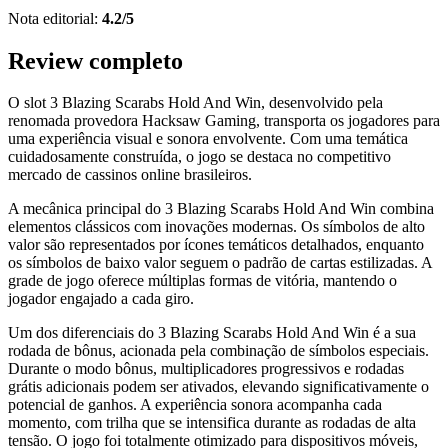
Nota editorial:
4.2/5
Review completo
O slot 3 Blazing Scarabs Hold And Win, desenvolvido pela
renomada provedora Hacksaw Gaming, transporta os jogadores para
uma experiência visual e sonora envolvente. Com uma temática
cuidadosamente construída, o jogo se destaca no competitivo
mercado de cassinos online brasileiros.
A mecânica principal do 3 Blazing Scarabs Hold And Win combina
elementos clássicos com inovações modernas. Os símbolos de alto
valor são representados por ícones temáticos detalhados, enquanto
os símbolos de baixo valor seguem o padrão de cartas estilizadas. A
grade de jogo oferece múltiplas formas de vitória, mantendo o
jogador engajado a cada giro.
Um dos diferenciais do 3 Blazing Scarabs Hold And Win é a sua
rodada de bônus, acionada pela combinação de símbolos especiais.
Durante o modo bônus, multiplicadores progressivos e rodadas
grátis adicionais podem ser ativados, elevando significativamente o
potencial de ganhos. A experiência sonora acompanha cada
momento, com trilha que se intensifica durante as rodadas de alta
tensão. O jogo foi totalmente otimizado para dispositivos móveis,