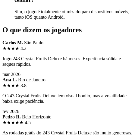
Sim, o jogo é totalmente otimizado para dispositivos móveis,
tanto iOS quanto Android.
O que dizem os jogadores
Carlos M.
São Paulo
★★★★
4.2
Jogo 243 Crystal Fruits Deluxe há meses. Experiência sólida e
saques rápidos.
mar 2026
Ana L.
Rio de Janeiro
★★★★
3.8
O 243 Crystal Fruits Deluxe tem visual bonito, mas a volatilidade
baixa exige paciência.
fev 2026
Pedro R.
Belo Horizonte
★★★★★
4.5
As rodadas grátis do 243 Crystal Fruits Deluxe são muito generosas.