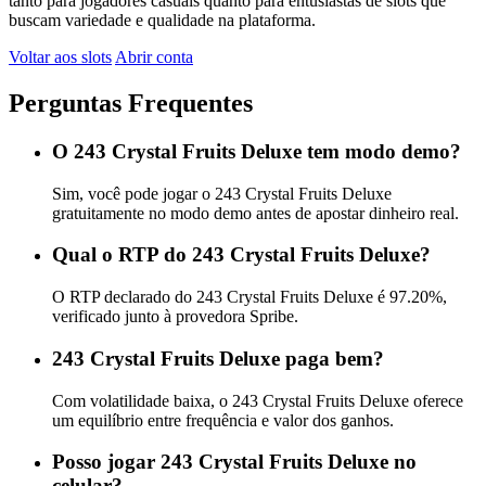
tanto para jogadores casuais quanto para entusiastas de slots que
buscam variedade e qualidade na plataforma.
Voltar aos slots
Abrir conta
Perguntas Frequentes
O 243 Crystal Fruits Deluxe tem modo demo?
Sim, você pode jogar o 243 Crystal Fruits Deluxe
gratuitamente no modo demo antes de apostar dinheiro real.
Qual o RTP do 243 Crystal Fruits Deluxe?
O RTP declarado do 243 Crystal Fruits Deluxe é 97.20%,
verificado junto à provedora Spribe.
243 Crystal Fruits Deluxe paga bem?
Com volatilidade baixa, o 243 Crystal Fruits Deluxe oferece
um equilíbrio entre frequência e valor dos ganhos.
Posso jogar 243 Crystal Fruits Deluxe no
celular?