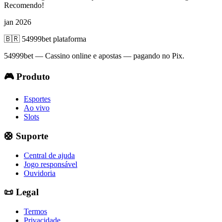
Recomendo!
jan 2026
🇧🇷 54999bet plataforma
54999bet — Cassino online e apostas — pagando no Pix.
🎮
Produto
Esportes
Ao vivo
Slots
🛟
Suporte
Central de ajuda
Jogo responsável
Ouvidoria
📜
Legal
Termos
Privacidade