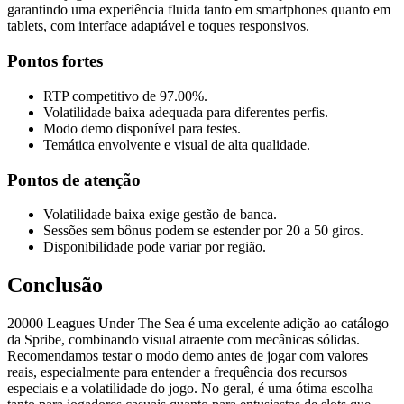
garantindo uma experiência fluida tanto em smartphones quanto em
tablets, com interface adaptável e toques responsivos.
Pontos fortes
RTP competitivo de 97.00%.
Volatilidade baixa adequada para diferentes perfis.
Modo demo disponível para testes.
Temática envolvente e visual de alta qualidade.
Pontos de atenção
Volatilidade baixa exige gestão de banca.
Sessões sem bônus podem se estender por 20 a 50 giros.
Disponibilidade pode variar por região.
Conclusão
20000 Leagues Under The Sea é uma excelente adição ao catálogo
da Spribe, combinando visual atraente com mecânicas sólidas.
Recomendamos testar o modo demo antes de jogar com valores
reais, especialmente para entender a frequência dos recursos
especiais e a volatilidade do jogo. No geral, é uma ótima escolha