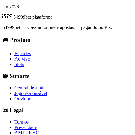
jan 2026
🇧🇷 54999bet plataforma
54999bet — Cassino online e apostas — pagando no Pix.
🎮
Produto
Esportes
Ao vivo
Slots
🛟
Suporte
Central de ajuda
Jogo responsável
Ouvidoria
📜
Legal
Termos
Privacidade
AML / KYC