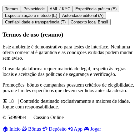
Termos
Privacidade
AML / KYC
Experiência prática (E)
Especialização e método (E)
Autoridade editorial (A)
Confiabilidade e transparência (T)
Contexto local Brasil
Termos de uso (resumo)
Este ambiente é demonstrativo para testes de interface. Nenhuma
oferta comercial é garantida e as condições exibidas podem mudar
sem aviso.
O uso da plataforma requer maioridade legal, respeito às regras
locais e aceitação das políticas de segurança e verificação.
Promoções, bônus e campanhas possuem critérios de elegibilidade,
prazo e limites específicos que devem ser lidos antes da adesão.
🔞 18+ | Conteúdo destinado exclusivamente a maiores de idade.
Jogue com responsabilidade.
© 54999bet — Cassino Online
🏠
Início
🎁
Bônus
💳
Depósito
📲
App
🎮
Jogar