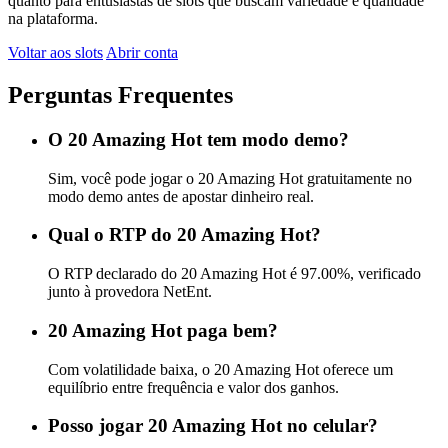
quanto para entusiastas de slots que buscam variedade e qualidade
na plataforma.
Voltar aos slots
Abrir conta
Perguntas Frequentes
O 20 Amazing Hot tem modo demo?
Sim, você pode jogar o 20 Amazing Hot gratuitamente no
modo demo antes de apostar dinheiro real.
Qual o RTP do 20 Amazing Hot?
O RTP declarado do 20 Amazing Hot é 97.00%, verificado
junto à provedora NetEnt.
20 Amazing Hot paga bem?
Com volatilidade baixa, o 20 Amazing Hot oferece um
equilíbrio entre frequência e valor dos ganhos.
Posso jogar 20 Amazing Hot no celular?