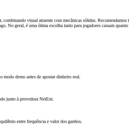
nt, combinando visual atraente com mecânicas sólidas. Recomendamos te
 jogo. No geral, é uma ótima escolha tanto para jogadores casuais quanto
no modo demo antes de apostar dinheiro real.
ado junto à provedora NetEnt.
uilíbrio entre frequência e valor dos ganhos.