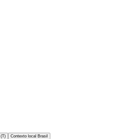
 (T)
Contexto local Brasil