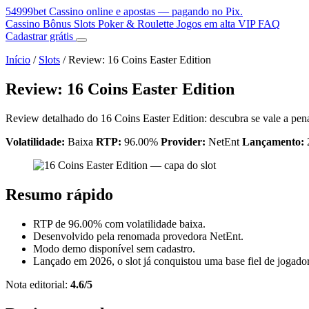
54999bet
Cassino online e apostas — pagando no Pix.
Cassino
Bônus
Slots
Poker & Roulette
Jogos em alta
VIP
FAQ
Cadastrar grátis
Início
/
Slots
/
Review: 16 Coins Easter Edition
Review: 16 Coins Easter Edition
Review detalhado do 16 Coins Easter Edition: descubra se vale a pena
Volatilidade:
Baixa
RTP:
96.00%
Provider:
NetEnt
Lançamento:
Resumo rápido
RTP de 96.00% com volatilidade baixa.
Desenvolvido pela renomada provedora NetEnt.
Modo demo disponível sem cadastro.
Lançado em 2026, o slot já conquistou uma base fiel de jogador
Nota editorial:
4.6/5