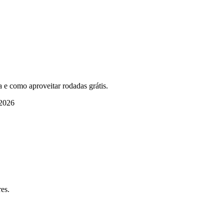
 e como aproveitar rodadas grátis.
2026
es.