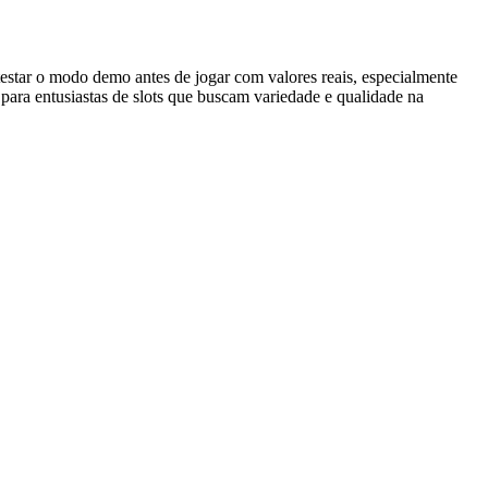
star o modo demo antes de jogar com valores reais, especialmente
 para entusiastas de slots que buscam variedade e qualidade na