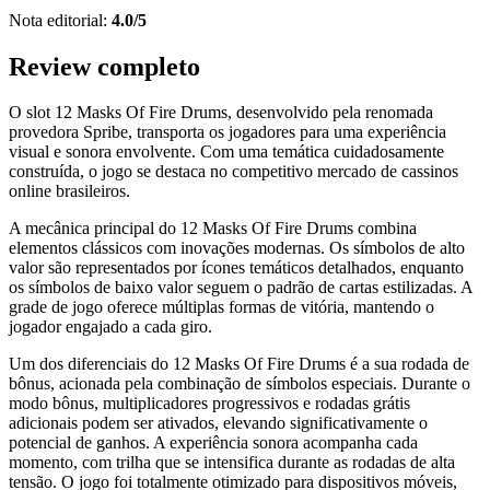
Nota editorial:
4.0/5
Review completo
O slot 12 Masks Of Fire Drums, desenvolvido pela renomada
provedora Spribe, transporta os jogadores para uma experiência
visual e sonora envolvente. Com uma temática cuidadosamente
construída, o jogo se destaca no competitivo mercado de cassinos
online brasileiros.
A mecânica principal do 12 Masks Of Fire Drums combina
elementos clássicos com inovações modernas. Os símbolos de alto
valor são representados por ícones temáticos detalhados, enquanto
os símbolos de baixo valor seguem o padrão de cartas estilizadas. A
grade de jogo oferece múltiplas formas de vitória, mantendo o
jogador engajado a cada giro.
Um dos diferenciais do 12 Masks Of Fire Drums é a sua rodada de
bônus, acionada pela combinação de símbolos especiais. Durante o
modo bônus, multiplicadores progressivos e rodadas grátis
adicionais podem ser ativados, elevando significativamente o
potencial de ganhos. A experiência sonora acompanha cada
momento, com trilha que se intensifica durante as rodadas de alta
tensão. O jogo foi totalmente otimizado para dispositivos móveis,