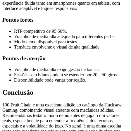
experiência fluida tanto em smartphones quanto em tablets, com
interface adaptável e toques responsivos.
Pontos fortes
RTP competitivo de 95.50%.
Volatilidade média-alta adequada para diferentes perfis.
Modo demo disponível para testes.
Temática envolvente e visual de alta qualidade.
Pontos de atenção
Volatilidade média-alta exige gestão de banca.
Sessões sem bônus podem se estender por 20 a 50 giros.
Disponibilidade pode variar por região.
Conclusão
100 Fruit Chain é uma excelente adição ao catálogo da Hacksaw
Gaming, combinando visual atraente com mecânicas sólidas.
Recomendamos testar o modo demo antes de jogar com valores
reais, especialmente para entender a frequência dos recursos
especiais e a volatilidade do jogo. No geral, é uma ótima escolha