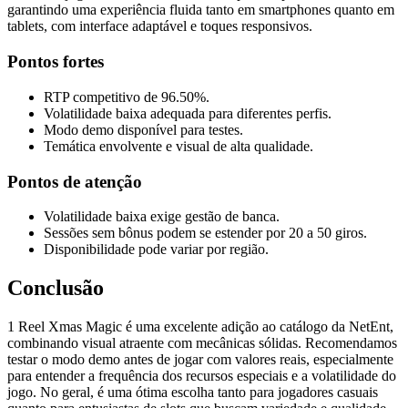
garantindo uma experiência fluida tanto em smartphones quanto em
tablets, com interface adaptável e toques responsivos.
Pontos fortes
RTP competitivo de 96.50%.
Volatilidade baixa adequada para diferentes perfis.
Modo demo disponível para testes.
Temática envolvente e visual de alta qualidade.
Pontos de atenção
Volatilidade baixa exige gestão de banca.
Sessões sem bônus podem se estender por 20 a 50 giros.
Disponibilidade pode variar por região.
Conclusão
1 Reel Xmas Magic é uma excelente adição ao catálogo da NetEnt,
combinando visual atraente com mecânicas sólidas. Recomendamos
testar o modo demo antes de jogar com valores reais, especialmente
para entender a frequência dos recursos especiais e a volatilidade do
jogo. No geral, é uma ótima escolha tanto para jogadores casuais