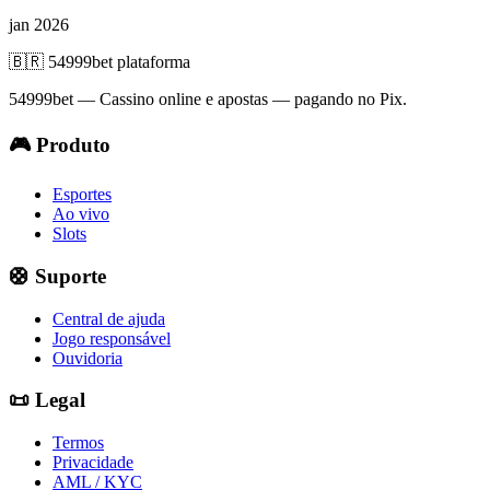
jan 2026
🇧🇷 54999bet plataforma
54999bet — Cassino online e apostas — pagando no Pix.
🎮
Produto
Esportes
Ao vivo
Slots
🛟
Suporte
Central de ajuda
Jogo responsável
Ouvidoria
📜
Legal
Termos
Privacidade
AML / KYC