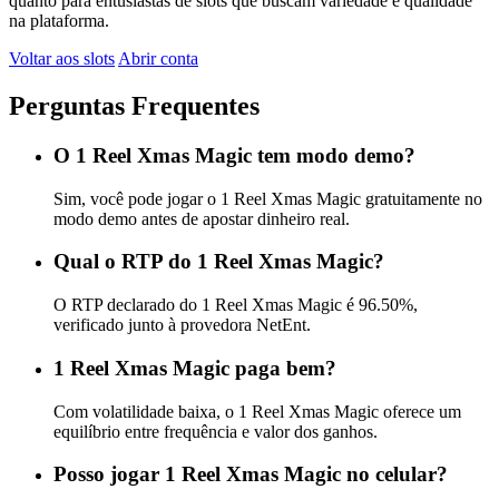
quanto para entusiastas de slots que buscam variedade e qualidade
na plataforma.
Voltar aos slots
Abrir conta
Perguntas Frequentes
O 1 Reel Xmas Magic tem modo demo?
Sim, você pode jogar o 1 Reel Xmas Magic gratuitamente no
modo demo antes de apostar dinheiro real.
Qual o RTP do 1 Reel Xmas Magic?
O RTP declarado do 1 Reel Xmas Magic é 96.50%,
verificado junto à provedora NetEnt.
1 Reel Xmas Magic paga bem?
Com volatilidade baixa, o 1 Reel Xmas Magic oferece um
equilíbrio entre frequência e valor dos ganhos.
Posso jogar 1 Reel Xmas Magic no celular?