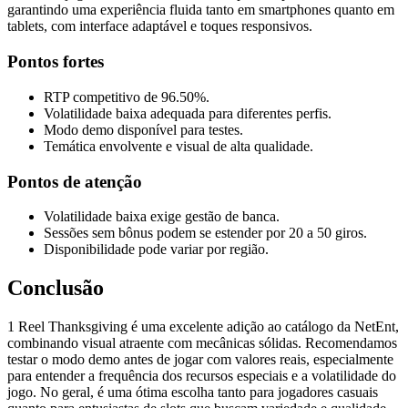
garantindo uma experiência fluida tanto em smartphones quanto em
tablets, com interface adaptável e toques responsivos.
Pontos fortes
RTP competitivo de 96.50%.
Volatilidade baixa adequada para diferentes perfis.
Modo demo disponível para testes.
Temática envolvente e visual de alta qualidade.
Pontos de atenção
Volatilidade baixa exige gestão de banca.
Sessões sem bônus podem se estender por 20 a 50 giros.
Disponibilidade pode variar por região.
Conclusão
1 Reel Thanksgiving é uma excelente adição ao catálogo da NetEnt,
combinando visual atraente com mecânicas sólidas. Recomendamos
testar o modo demo antes de jogar com valores reais, especialmente
para entender a frequência dos recursos especiais e a volatilidade do
jogo. No geral, é uma ótima escolha tanto para jogadores casuais