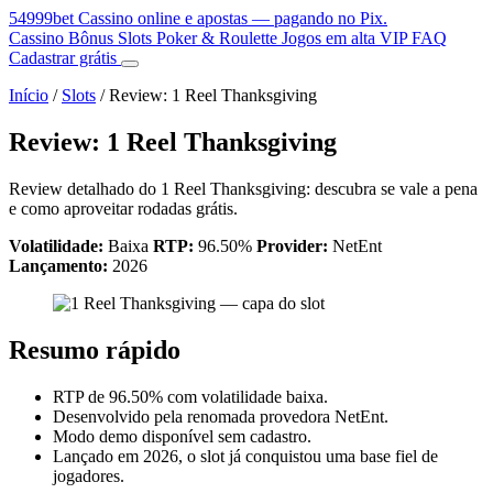
54999bet
Cassino online e apostas — pagando no Pix.
Cassino
Bônus
Slots
Poker & Roulette
Jogos em alta
VIP
FAQ
Cadastrar grátis
Início
/
Slots
/
Review: 1 Reel Thanksgiving
Review: 1 Reel Thanksgiving
Review detalhado do 1 Reel Thanksgiving: descubra se vale a pena
e como aproveitar rodadas grátis.
Volatilidade:
Baixa
RTP:
96.50%
Provider:
NetEnt
Lançamento:
2026
Resumo rápido
RTP de 96.50% com volatilidade baixa.
Desenvolvido pela renomada provedora NetEnt.
Modo demo disponível sem cadastro.
Lançado em 2026, o slot já conquistou uma base fiel de
jogadores.