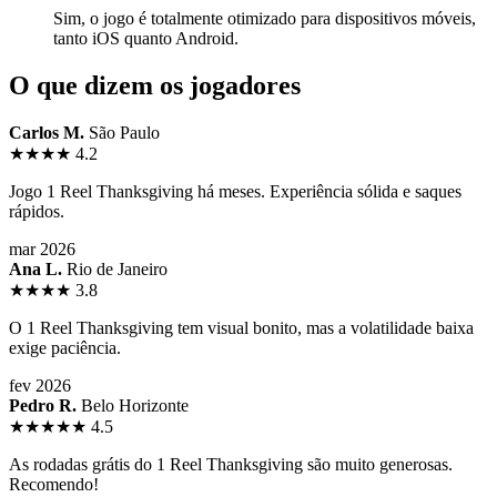
Sim, o jogo é totalmente otimizado para dispositivos móveis,
tanto iOS quanto Android.
O que dizem os jogadores
Carlos M.
São Paulo
★★★★
4.2
Jogo 1 Reel Thanksgiving há meses. Experiência sólida e saques
rápidos.
mar 2026
Ana L.
Rio de Janeiro
★★★★
3.8
O 1 Reel Thanksgiving tem visual bonito, mas a volatilidade baixa
exige paciência.
fev 2026
Pedro R.
Belo Horizonte
★★★★★
4.5
As rodadas grátis do 1 Reel Thanksgiving são muito generosas.
Recomendo!