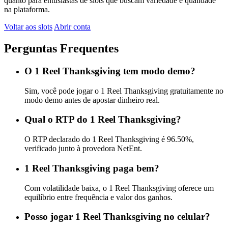
quanto para entusiastas de slots que buscam variedade e qualidade
na plataforma.
Voltar aos slots
Abrir conta
Perguntas Frequentes
O 1 Reel Thanksgiving tem modo demo?
Sim, você pode jogar o 1 Reel Thanksgiving gratuitamente no
modo demo antes de apostar dinheiro real.
Qual o RTP do 1 Reel Thanksgiving?
O RTP declarado do 1 Reel Thanksgiving é 96.50%,
verificado junto à provedora NetEnt.
1 Reel Thanksgiving paga bem?
Com volatilidade baixa, o 1 Reel Thanksgiving oferece um
equilíbrio entre frequência e valor dos ganhos.
Posso jogar 1 Reel Thanksgiving no celular?